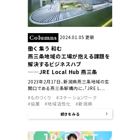
2024.01.05 更新
Columns
働く 集う 和む
燕三条地域の工場が抱える課題を
解決するビジネスハブ
──JRE Local Hub 燕三条
2023年2月17日、新潟県燕三条地域の玄
関口である燕三条駅構内に、「JRE L…
#ものづくり
#ステーションワーク
#協業
#地域活性化
#新潟県
続きをみる