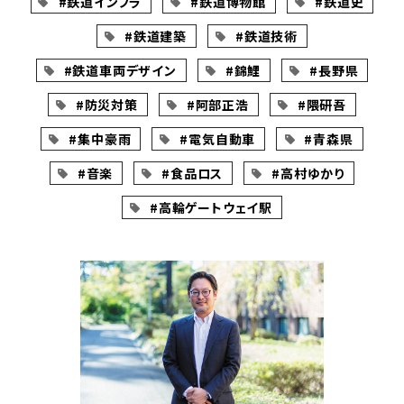
#鉄道インフラ
#鉄道博物館
#鉄道史
#鉄道建築
#鉄道技術
#鉄道車両デザイン
#錦鯉
#長野県
#防災対策
#阿部正浩
#隈研吾
#集中豪雨
#電気自動車
#青森県
#音楽
#食品ロス
#高村ゆかり
#高輪ゲートウェイ駅