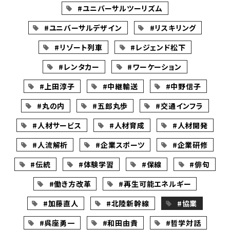
#ユニバーサルツーリズム
#ユニバーサルデザイン
#リスキリング
#リゾート列車
#レジェンド松下
#レンタカー
#ワーケーション
#上田淳子
#中継輸送
#中野信子
#丸の内
#五郎丸歩
#交通インフラ
#人材サービス
#人材育成
#人材開発
#人流解析
#企業スポーツ
#企業研修
#伝統
#体験学習
#保線
#俳句
#働き方改革
#再生可能エネルギー
#加藤直人
#北陸新幹線
#協業
#呉座勇一
#和田由貴
#哲学対話