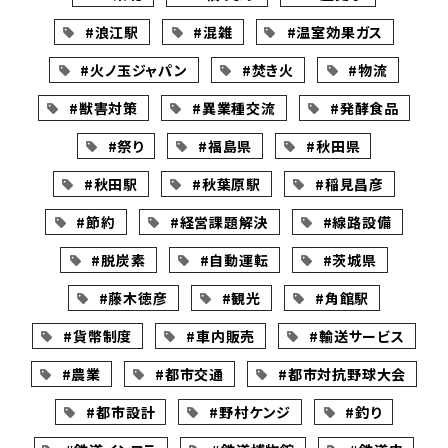
#浪江駅
#混雑
#温室効果ガス
#火ノ玉ジャパン
#焚き火
#物流
#獣害対策
#異業種交流
#発酵食品
#祭り
#福島県
#秋田県
#秋田駅
#秋葉原駅
#稲見昌彦
#節約
#経営課題解決
#線路設備
#脱炭素
#自動運転
#茨城県
#藤木徳彦
#観光
#角館駅
#貨幣制度
#車内販売
#輸送サービス
#農業
#都市交通
#都市対抗野球大会
#都市設計
#野村ケンジ
#釣り