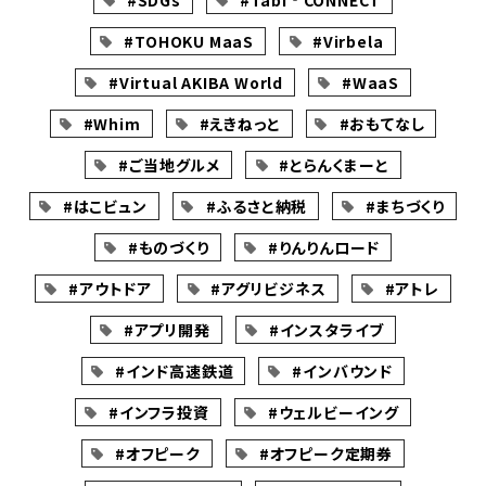
#SDGs
#Tabi‐CONNECT
#TOHOKU MaaS
#Virbela
#Virtual AKIBA World
#WaaS
#Whim
#えきねっと
#おもてなし
#ご当地グルメ
#とらんくまーと
#はこビュン
#ふるさと納税
#まちづくり
#ものづくり
#りんりんロード
#アウトドア
#アグリビジネス
#アトレ
#アプリ開発
#インスタライブ
#インド高速鉄道
#インバウンド
#インフラ投資
#ウェルビーイング
#オフピーク
#オフピーク定期券