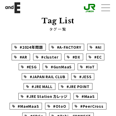
メニ
ュー
Tag List
タグ一覧
#2024年問題
#A-FACTORY
#AI
#AR
#cluster
#DX
#EC
#ESG
#GunMaaS
#IoT
#JAPAN RAIL CLUB
#JESS
#JRE MALL
#JRE POINT
#JRE Station カレッジ
#MaaS
#MaeMaaS
#OtoO
#PeerCross