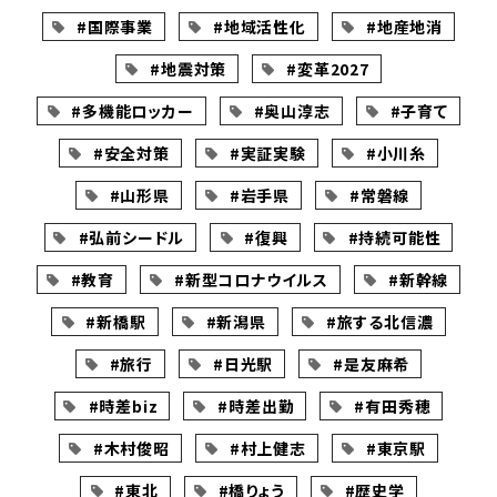
#国際事業
#地域活性化
#地産地消
#地震対策
#変革2027
#多機能ロッカー
#奥山淳志
#子育て
#安全対策
#実証実験
#小川糸
#山形県
#岩手県
#常磐線
#弘前シードル
#復興
#持続可能性
#教育
#新型コロナウイルス
#新幹線
#新橋駅
#新潟県
#旅する北信濃
#旅行
#日光駅
#是友麻希
#時差biz
#時差出勤
#有田秀穂
#木村俊昭
#村上健志
#東京駅
#東北
#橋りょう
#歴史学