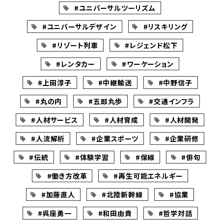
#ユニバーサルツーリズム
#ユニバーサルデザイン
#リスキリング
#リゾート列車
#レジェンド松下
#レンタカー
#ワーケーション
#上田淳子
#中継輸送
#中野信子
#丸の内
#五郎丸歩
#交通インフラ
#人材サービス
#人材育成
#人材開発
#人流解析
#企業スポーツ
#企業研修
#伝統
#体験学習
#保線
#俳句
#働き方改革
#再生可能エネルギー
#加藤直人
#北陸新幹線
#協業
#呉座勇一
#和田由貴
#哲学対話