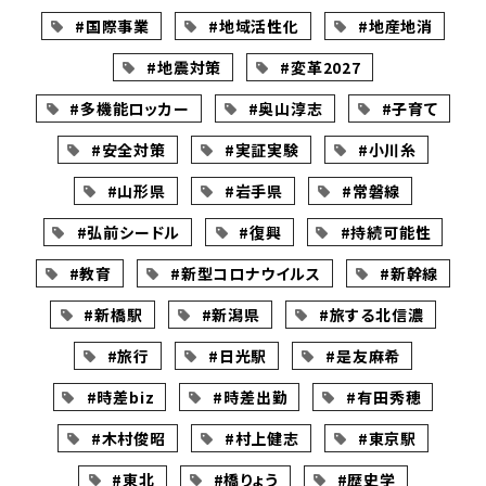
#国際事業
#地域活性化
#地産地消
#地震対策
#変革2027
#多機能ロッカー
#奥山淳志
#子育て
#安全対策
#実証実験
#小川糸
#山形県
#岩手県
#常磐線
#弘前シードル
#復興
#持続可能性
#教育
#新型コロナウイルス
#新幹線
#新橋駅
#新潟県
#旅する北信濃
#旅行
#日光駅
#是友麻希
#時差biz
#時差出勤
#有田秀穂
#木村俊昭
#村上健志
#東京駅
#東北
#橋りょう
#歴史学