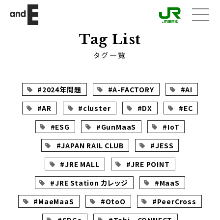
メニ
ュー
Tag List
タグ一覧
#2024年問題
#A-FACTORY
#AI
#AR
#cluster
#DX
#EC
#ESG
#GunMaaS
#IoT
#JAPAN RAIL CLUB
#JESS
#JRE MALL
#JRE POINT
#JRE Station カレッジ
#MaaS
#MaeMaaS
#OtoO
#PeerCross