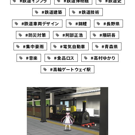
#鉄道インフラ
#鉄道博物館
#鉄道史
#鉄道建築
#鉄道技術
#鉄道車両デザイン
#錦鯉
#長野県
#防災対策
#阿部正浩
#隈研吾
#集中豪雨
#電気自動車
#青森県
#音楽
#食品ロス
#高村ゆかり
#高輪ゲートウェイ駅