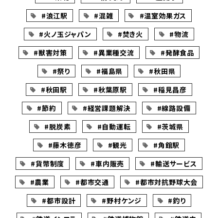
#浪江駅
#混雑
#温室効果ガス
#火ノ玉ジャパン
#焚き火
#物流
#獣害対策
#異業種交流
#発酵食品
#祭り
#福島県
#秋田県
#秋田駅
#秋葉原駅
#稲見昌彦
#節約
#経営課題解決
#線路設備
#脱炭素
#自動運転
#茨城県
#藤木徳彦
#観光
#角館駅
#貨幣制度
#車内販売
#輸送サービス
#農業
#都市交通
#都市対抗野球大会
#都市設計
#野村ケンジ
#釣り