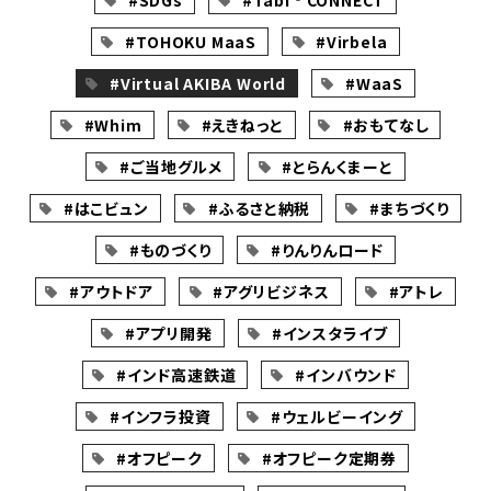
#SDGs
#Tabi‐CONNECT
#TOHOKU MaaS
#Virbela
#Virtual AKIBA World
#WaaS
#Whim
#えきねっと
#おもてなし
#ご当地グルメ
#とらんくまーと
#はこビュン
#ふるさと納税
#まちづくり
#ものづくり
#りんりんロード
#アウトドア
#アグリビジネス
#アトレ
#アプリ開発
#インスタライブ
#インド高速鉄道
#インバウンド
#インフラ投資
#ウェルビーイング
#オフピーク
#オフピーク定期券