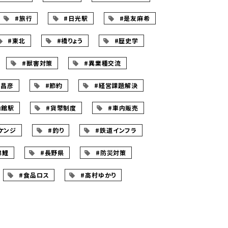
#旅行
#日光駅
#是友麻希
#東北
#橋りょう
#歴史学
#獣害対策
#異業種交流
見昌彦
#節約
#経営課題解決
角館駅
#貨幣制度
#車内販売
ケンジ
#釣り
#鉄道インフラ
錦鯉
#長野県
#防災対策
#食品ロス
#高村ゆかり