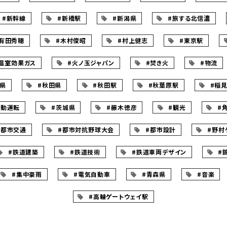
#新幹線
#新橋駅
#新潟県
#旅する北信濃
有田秀穂
#木村俊昭
#村上健志
#東京駅
温室効果ガス
#火ノ玉ジャパン
#焚き火
#物流
島県
#秋田県
#秋田駅
#秋葉原駅
#稲
自動運転
#茨城県
#藤木徳彦
#観光
#
#都市交通
#都市対抗野球大会
#都市設計
#野村
#鉄道建築
#鉄道技術
#鉄道車両デザイン
#
#集中豪雨
#電気自動車
#青森県
#音楽
#高輪ゲートウェイ駅