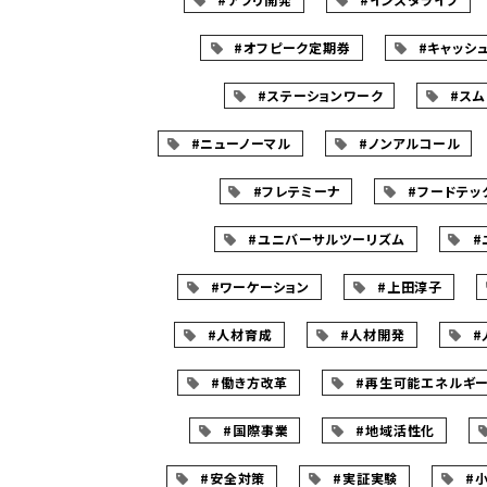
#オフピーク定期券
#キャッシ
#ステーションワーク
#ス
#ニューノーマル
#ノンアルコール
#フレテミーナ
#フードテッ
#ユニバーサルツーリズム
#
#ワーケーション
#上田淳子
#人材育成
#人材開発
#
#働き方改革
#再生可能エネルギ
#国際事業
#地域活性化
#安全対策
#実証実験
#