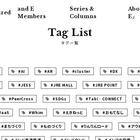
and E
Series &
Abo
ured
Members
Columns
E」
Tag List
タグ一覧
#AI
#AR
#cluster
#DX
#
#JESS
#JRE MALL
#JRE POINT
#
#PeerCross
#SDGs
#Tabi‐CONNECT
WaaS
#Whim
#えきねっと
#おもてなし
#まちづくり
#ものづくり
#りんりんロード
#アウ
#インド高速鉄道
#インバウンド
#インフラ投資