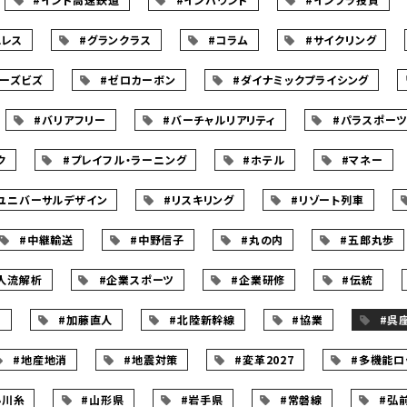
ュレス
#グランクラス
#コラム
#サイクリング
ムーズビズ
#ゼロカーボン
#ダイナミックプライシング
#バリアフリー
#バーチャルリアリティ
#パラスポー
ク
#プレイフル・ラーニング
#ホテル
#マネー
ユニバーサルデザイン
#リスキリング
#リゾート列車
#中継輸送
#中野信子
#丸の内
#五郎丸歩
人流解析
#企業スポーツ
#企業研修
#伝統
ー
#加藤直人
#北陸新幹線
#協業
#呉
#地産地消
#地震対策
#変革2027
#多機能ロ
小川糸
#山形県
#岩手県
#常磐線
#弘