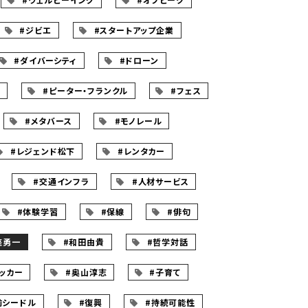
#ジビエ
#スタートアップ企業
#ダイバーシティ
#ドローン
ツ
#ピーター・フランクル
#フェス
#メタバース
#モノレール
#レジェンド松下
#レンタカー
#交通インフラ
#人材サービス
#体験学習
#保線
#俳句
座勇一
#和田由貴
#哲学対話
ッカー
#奥山淳志
#子育て
前シードル
#復興
#持続可能性