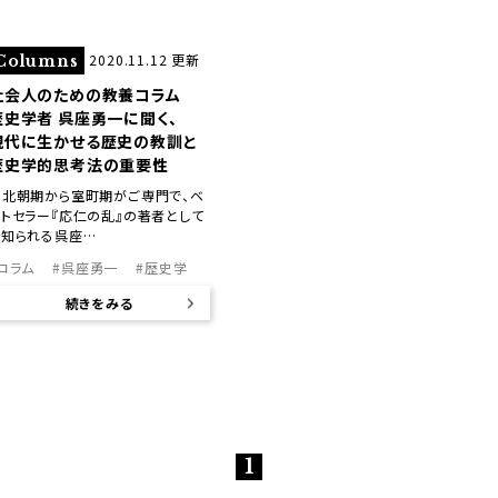
2020.11.12 更新
Columns
社会人のための教養コラム
歴史学者 呉座勇一に聞く、
現代に生かせる歴史の教訓と
歴史学的思考法の重要性
南北朝期から室町期がご専門で、ベ
ストセラー『応仁の乱』の著者として
も知られる呉座…
コラム
#呉座勇一
#歴史学
続きをみる
1