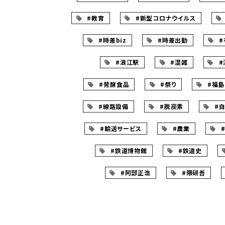
#教育
#新型コロナウイルス
#時差biz
#時差出勤
#
#浪江駅
#混雑
#
#発酵食品
#祭り
#福
#線路設備
#脱炭素
#
#輸送サービス
#農業
#鉄道博物館
#鉄道史
#阿部正浩
#隈研吾