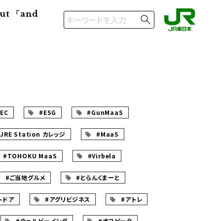
ut 「and
EC
#ESG
#GunMaaS
JRE Station カレッジ
#MaaS
#TOHOKU MaaS
#Virbela
#ご当地グルメ
#とらんくまーと
トドア
#アグリビジネス
#アトレ
#ウェルビーイング
#オフピーク