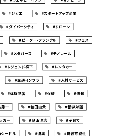
#ジビエ
#スタートアップ企業
#ダイバーシティ
#ドローン
ツ
#ピーター・フランクル
#フェス
#メタバース
#モノレール
#レジェンド松下
#レンタカー
#交通インフラ
#人材サービス
#体験学習
#保線
#俳句
座勇一
#和田由貴
#哲学対話
ッカー
#奥山淳志
#子育て
前シードル
#復興
#持続可能性