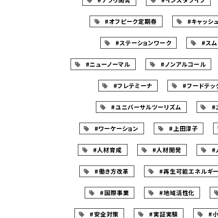
#オフピーク定期券
#キャッシ
#ステーションワーク
#ス
#ニューノーマル
#ノンアルコール
#フレテミーナ
#フードテッ
#ユニバーサルツーリズム
#
#ワーケーション
#上田淳子
#人材育成
#人材開発
#
#働き方改革
#再生可能エネルギ
#国際事業
#地域活性化
#安全対策
#実証実験
#