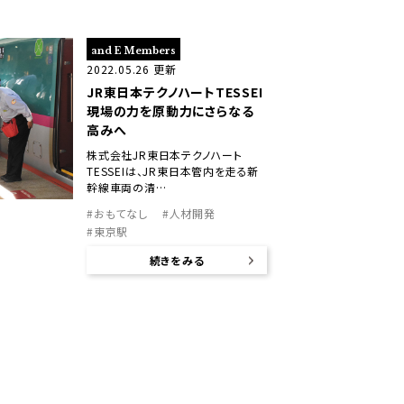
and E Members
2022.05.26 更新
JR東日本テクノハートTESSEI
現場の力を原動力にさらなる
高みへ
株式会社JR東日本テクノハート
TESSEIは、JR東日本管内を走る新
幹線車両の清…
#おもてなし
#人材開発
#東京駅
続きをみる