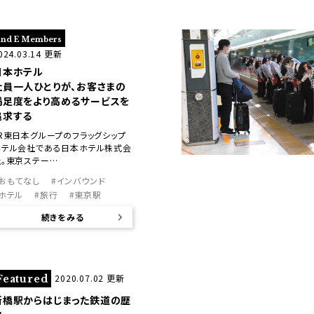
and E Members
024.03.14 更新
日本ホテル
社員一人ひとりが、お客さまの
満足度をより高めるサービスを
追求する
JR東日本グループのフラッグシップ
ホテル会社である日本ホテル株式会
社。東京ステー…
#おもてなし
#インバウンド
#ホテル
#旅行
#東京駅
続きをみる
2020.07.02 更新
Featured
新橋駅からはじまった鉄道の歴