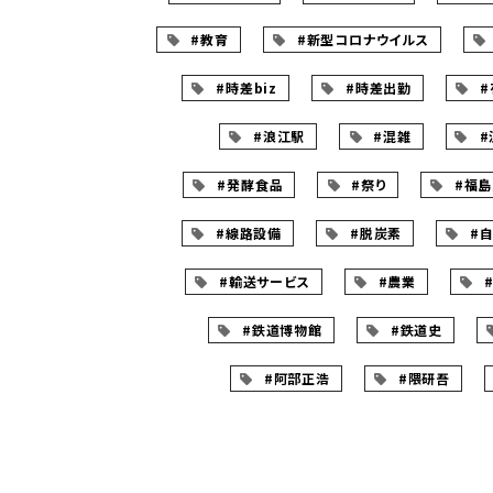
#教育
#新型コロナウイルス
#時差biz
#時差出勤
#
#浪江駅
#混雑
#
#発酵食品
#祭り
#福
#線路設備
#脱炭素
#
#輸送サービス
#農業
#鉄道博物館
#鉄道史
#阿部正浩
#隈研吾