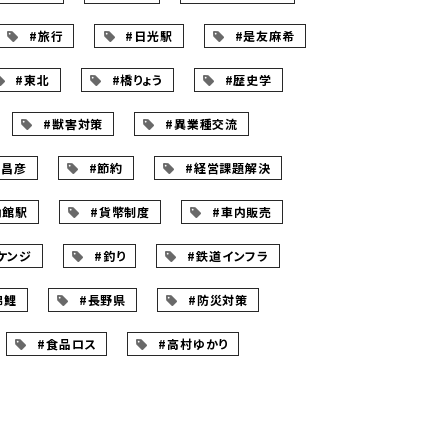
#旅行
#日光駅
#是友麻希
#東北
#橋りょう
#歴史学
#獣害対策
#異業種交流
見昌彦
#節約
#経営課題解決
角館駅
#貨幣制度
#車内販売
ケンジ
#釣り
#鉄道インフラ
錦鯉
#長野県
#防災対策
#食品ロス
#高村ゆかり