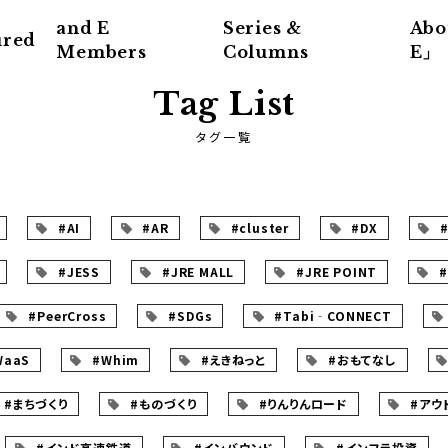
and E
Series &
Abo
ured
Members
Columns
E」
Tag List
タグ一覧
#AI
#AR
#cluster
#DX
#
#JESS
#JRE MALL
#JRE POINT
#
#PeerCross
#SDGs
#Tabi‐CONNECT
WaaS
#Whim
#えきねっと
#おもてなし
#まちづくり
#ものづくり
#りんりんロード
#アウ
#インド高速鉄道
#インバウンド
#インフラ投資