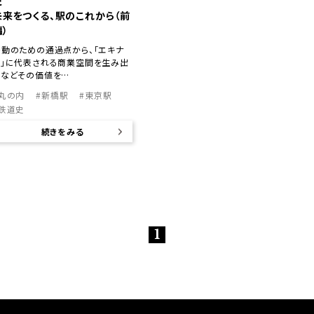
史
未来をつくる、駅のこれから（前
編）
移動のための通過点から、「エキナ
カ」に代表される商業空間を生み出
すなどその価値を…
#丸の内
#新橋駅
#東京駅
#鉄道史
続きをみる
1