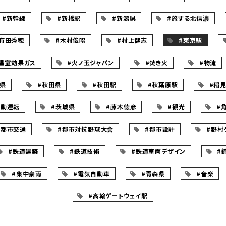
#新幹線
#新橋駅
#新潟県
#旅する北信濃
有田秀穂
#木村俊昭
#村上健志
#東京駅
温室効果ガス
#火ノ玉ジャパン
#焚き火
#物流
島県
#秋田県
#秋田駅
#秋葉原駅
#稲
自動運転
#茨城県
#藤木徳彦
#観光
#
#都市交通
#都市対抗野球大会
#都市設計
#野村
#鉄道建築
#鉄道技術
#鉄道車両デザイン
#
#集中豪雨
#電気自動車
#青森県
#音楽
#高輪ゲートウェイ駅