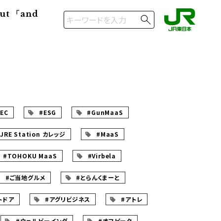
ut 「and
EC
#ESG
#GunMaaS
JRE Station カレッジ
#MaaS
#TOHOKU MaaS
#Virbela
#ご当地グルメ
#とらんくまーと
トドア
#アグリビジネス
#アトレ
#ウェルビーイング
#オフピーク