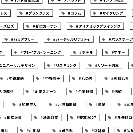
ュレス
#グランクラス
#コラム
#サイクリング
ムーズビズ
#ゼロカーボン
#ダイナミックプライシング
#バリアフリー
#バーチャルリアリティ
#パラスポー
ク
#プレイフル・ラーニング
#ホテル
#マネー
ユニバーサルデザイン
#リスキリング
#リゾート列車
#中継輸送
#中野信子
#丸の内
#五郎丸歩
人流解析
#企業スポーツ
#企業研修
#伝統
ー
#加藤直人
#北陸新幹線
#協業
#呉
#地産地消
#地震対策
#変革2027
#多機能ロ
小川糸
#山形県
#岩手県
#常磐線
#弘