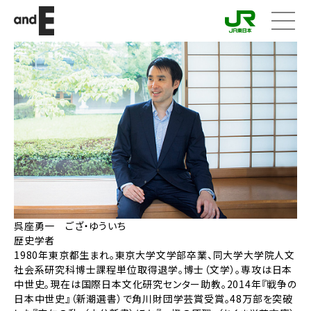
メニ
ュー
呉座勇一 ござ・ゆういち
歴史学者
1980年東京都生まれ。東京大学文学部卒業、同大学大学院人文
社会系研究科博士課程単位取得退学。博士（文学）。専攻は日本
中世史。現在は国際日本文化研究センター助教。2014年『戦争の
日本中世史』（新潮選書）で角川財団学芸賞受賞。48万部を突破