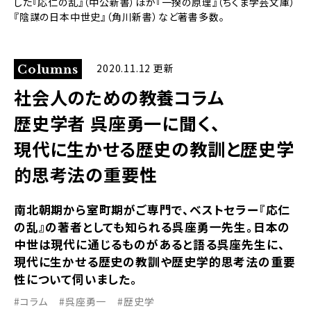
した『応仁の乱』（中公新書）ほか『一揆の原理』（ちくま学芸文庫）
『陰謀の日本中世史』（角川新書）など著書多数。
2020.11.12 更新
Columns
社会人のための教養コラム
歴史学者 呉座勇一に聞く、
現代に生かせる歴史の教訓と歴史学
的思考法の重要性
南北朝期から室町期がご専門で、ベストセラー『応仁
の乱』の著者としても知られる呉座勇一先生。日本の
中世は現代に通じるものがあると語る呉座先生に、
現代に生かせる歴史の教訓や歴史学的思考法の重要
性について伺いました。
#コラム
#呉座勇一
#歴史学