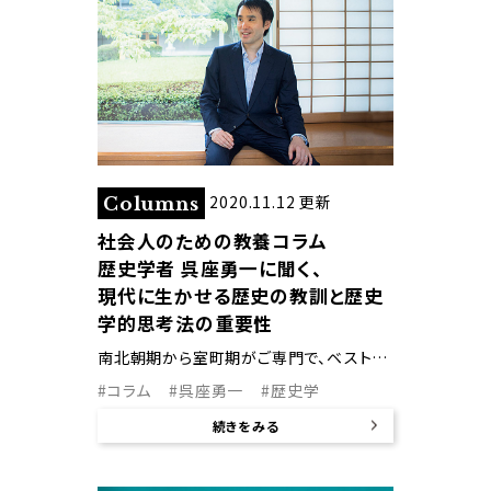
2020.11.12 更新
Columns
社会人のための教養コラム
歴史学者 呉座勇一に聞く、
現代に生かせる歴史の教訓と歴史
学的思考法の重要性
南北朝期から室町期がご専門で、ベストセラー『応仁の乱』の著者としても知られる呉座勇一先生。日本の中世は現代に通じるものがあると語る呉座先生に、現代に生かせる歴史の教訓や歴史学的思考法の重要性について伺いました。
#コラム
#呉座勇一
#歴史学
続きをみる