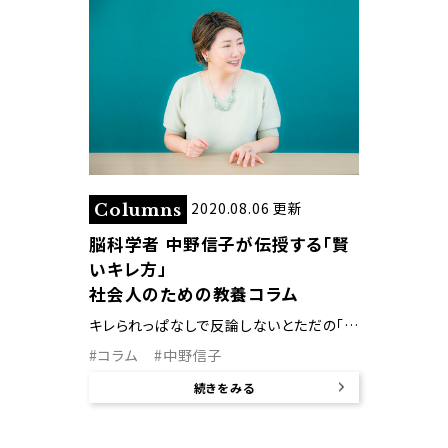
2020.08.06 更新
Columns
脳科学者 中野信子が伝授する「賢
いキレ方」
社会人のための教養コラム
キレられっぱなしで反論しないとただの「都合のいい人」になってしまいますよ！ と警鐘を鳴らすのは脳科学者の中野信子先生。『キレる！』がベストセラーとなっている中野先生に、「都合のいい人」を脱却する賢いキレ方について伺いました。
#コラム
#中野信子
続きをみる