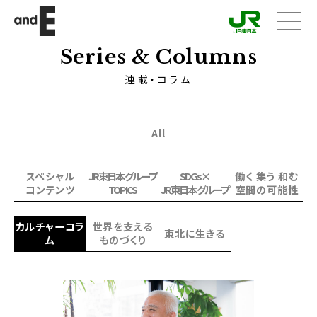
メニ
ュー
Series & Columns
連載・コラム
All
スペシャル
JR東日本グループ
SDGs×
働く 集う 和む
コンテンツ
TOPICS
JR東日本グループ
空間の可能性
カルチャーコラ
世界を支える
東北に生きる
ム
ものづくり